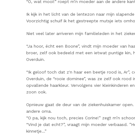
“O, wat mooi!” roept m’n moeder aan de andere kant v
Ik kijk in het licht van de lentezon naar mijn slapend
Voorzichtig schuif ik het gestreepte mutsje iets omh
Niet veel later arriveren mijn familieleden in het zieke
“Ja hoor, écht een Boone”, vindt mijn moeder van haar
broer, zelf ook bedeeld met een ietwat puntige kin,
Overduin.
“Ik geloof toch dat z'n haar een beetje rood is, Ar”,
Overduin, de “rooie dominee”, was ze zelf ook rood in
opvallende haarkleur. Vervolgens vier kleinkinderen e
zoon ook.
Opnieuw gaat de deur van de ziekenhuiskamer open. M
andere oma.
“O pa, kijk nou toch, precies Corine!” zegt m’n scho
“Vind je dat echt?”, vraagt mijn moeder verbaasd. ”H
kinnetje…”