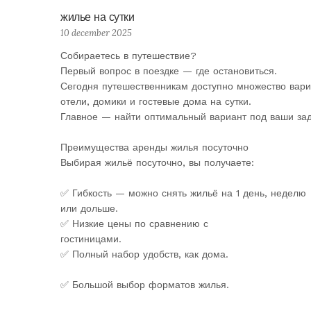
жилье на сутки
10 december 2025
Собираетесь в путешествие?
Первый вопрос в поездке — где остановиться.
Сегодня путешественникам доступно множество вари
отели, домики и гостевые дома на сутки.
Главное — найти оптимальный вариант под ваши зад
Преимущества аренды жилья посуточно
Выбирая жильё посуточно, вы получаете:
✅ Гибкость — можно снять жильё на 1 день, неделю
или дольше.
✅ Низкие цены по сравнению с
гостиницами.
✅ Полный набор удобств, как дома.
✅ Большой выбор форматов жилья.