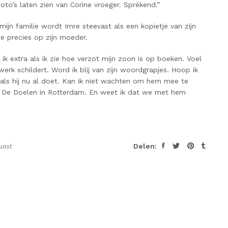
oto’s laten zien van Corine vroeger. Sprékend.”
 mijn familie wordt Imre steevast als een kopietje van zijn
te precies op zijn moeder.
t ik extra als ik zie hoe verzot mijn zoon is op boeken. Voel
twerk schildert. Word ik blij van zijn woordgrapjes. Hoop ik
als hij nu al doe
t. Kan ik niet wachten om hem mee te
n De Doelen in Rotterdam. En weet ik dat we met hem
unst
Delen: