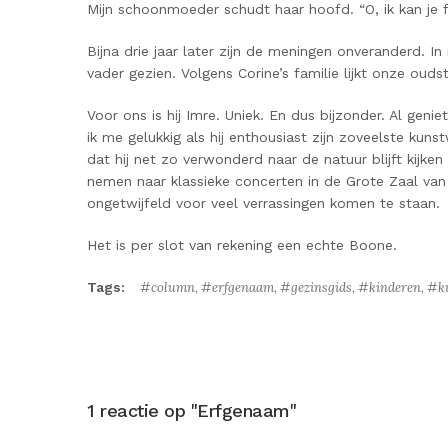
Mijn schoonmoeder schudt haar hoofd. “O, ik kan je f
Bijna drie jaar later zijn de meningen onveranderd. In
vader gezien. Volgens Corine’s familie lijkt onze ouds
Voor ons is hij Imre. Uniek. En dus bijzonder. Al genie
ik me gelukkig als hij enthousiast zijn zoveelste kuns
dat hij net zo verwonderd naar de natuur blijft kijken 
nemen naar klassieke concerten in de Grote Zaal va
ongetwijfeld voor veel verrassingen komen te staan.
Het is per slot van rekening een echte Boone.
Tags:
column
,
erfgenaam
,
gezinsgids
,
kinderen
,
k
1 reactie op "Erfgenaam"