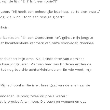
an de lijn. “En? Is 't een rooie?!”
e zoon. “Hij heeft een behoorlijke bos haar, zo te zien zwart.”
oog. Zie ik nou toch een rossige gloed?
nhuis.
 kleinzoon. “En een Overduinen-kin”, grijnst mijn jongste
 het karakteristieke kenmerk van onze voorvader, dominee
 concludeert mijn oma. Als kleindochter van dominee
 haar jonge jaren. Vier van haar zes kinderen erfden de
n tot nog toe drie achterkleinkinderen. En wie weet, mijn
ijn schoonfamilie is er. Imre gaat van de ene naar de
onmoeder. Ja hoor, twee druppels water.”
et is precies Arjan, hoor. Die ogen en wangen en dat